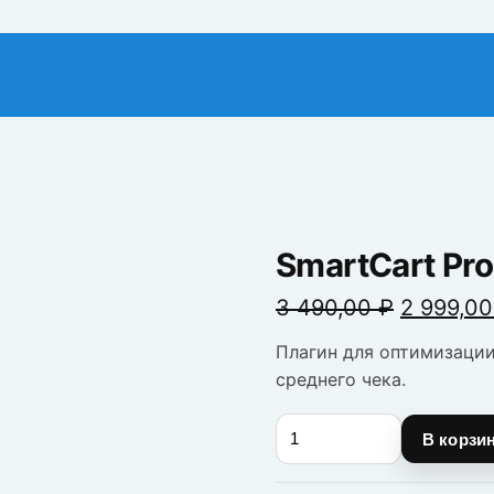
SmartCart Pro
Первона
3 490,00
₽
2 999,0
цена
Плагин для оптимизаци
составл
среднего чека.
3
490,00 ₽
Количество
В корзи
товара
SmartCart
Pro