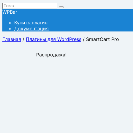
Перейти
Search
к
for:
WPBar
содержанию
Купить плагин
Документация
Главная
/
Плагины для WordPress
/ SmartCart Pro
Распродажа!