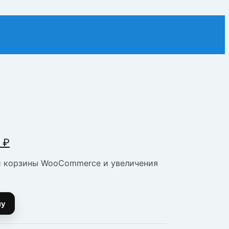
чальная
Текущая
0
₽
цена:
и корзины WooCommerce и увеличения
яла
2
999,00 ₽.
.
ну