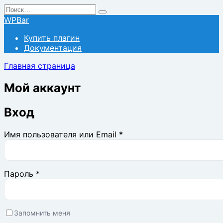
Перейти
Search
к
for:
WPBar
содержанию
Купить плагин
Документация
Главная страница
Мой аккаунт
Вход
Обязательно
Имя пользователя или Email
*
Обязательно
Пароль
*
Запомнить меня