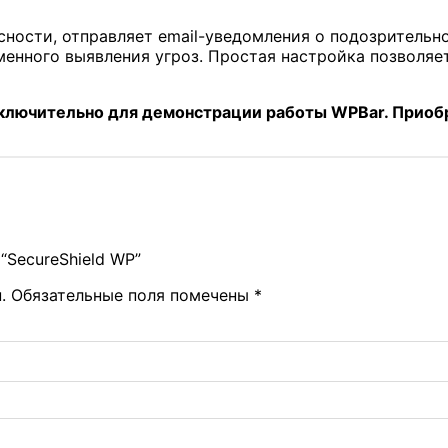
сности, отправляет email-уведомления о подозрительн
менного выявления угроз. Простая настройка позволяе
сключительно для демонстрации работы WPBar. Приобр
“SecureShield WP”
.
Обязательные поля помечены
*