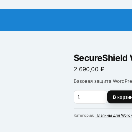
SecureShield
2 690,00
₽
Базовая защита WordPres
Количество
В корзи
товара
SecureShield
WP
Категория:
Плагины для Word