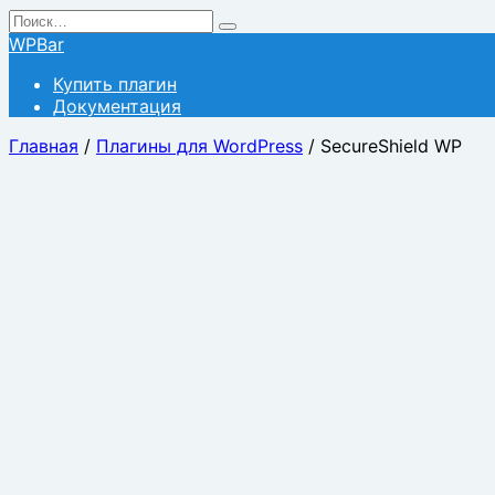
Перейти
Search
к
for:
WPBar
содержанию
Купить плагин
Документация
Главная
/
Плагины для WordPress
/ SecureShield WP