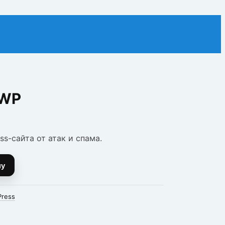
 WP
s-сайта от атак и спама.
ну
Press